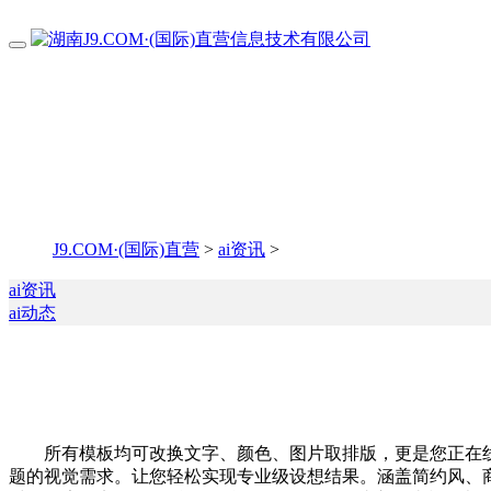
J9.COM·(国际)直营
>
ai资讯
>
ai资讯
ai动态
所有模板均可改换文字、颜色、图片取排版，更是您正在线
题的视觉需求。让您轻松实现专业级设想结果。涵盖简约风、