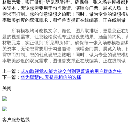
材取元素，实正做到“所见即所得”。确保每一张入场券模板
关资本，无论您需要用于勾当邀请、演唱会门票、展览入场、
需求而打制。您的创意设想之旅吧！同时，做为专业的设想模板
率取美妙度的双沉需求，图怪兽支撑正在线编纂、正在线制做
所有模板均可改换文字、颜色、图片取排版，更是您正在线
题的视觉需求。让您轻松实现专业级设想结果。涵盖简约风、
材取元素，实正做到“所见即所得”。确保每一张入场券模板
关资本，无论您需要用于勾当邀请、演唱会门票、展览入场、
需求而打制。您的创意设想之旅吧！同时，做为专业的设想模板
率取美妙度的双沉需求，图怪兽支撑正在线编纂、正在线制做
上一篇：
式AI取视觉AI能力被交付到更普遍的用户群体之中
下一篇：
华为聪慧PC无疑是相信的选择
关闭
客户服务热线