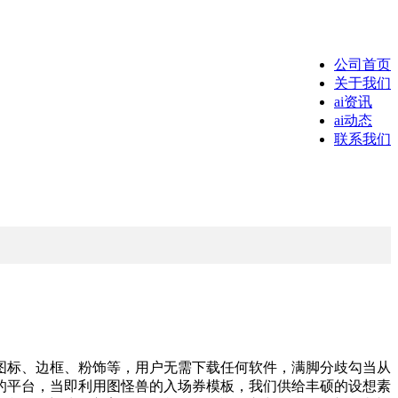
公司首页
关于我们
ai资讯
ai动态
联系我们
标、边框、粉饰等，用户无需下载任何软件，满脚分歧勾当从
的平台，当即利用图怪兽的入场券模板，我们供给丰硕的设想素